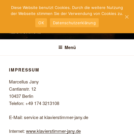
Zum
KLAVIERSTIMMER
Diese Website benutzt Cookies. Durch die weitere Nutzung
Inhalt
der Webseite stimmen Sie der Verwendung von Cookies zu.
MARCELLUS JANY
springen
OK
Datenschutzerklärung
Stimmungen und Reparaturen für Pianos, Flügel und historische
Tasteninstrumente
Menü
IMPRESSUM
Marcellus Jany
Cantianstr. 12
10437 Berlin
Telefon: +49 174 3213108
E-Mail: service at klavierstimmer-jany.de
Internet:
www.klavierstimmer-jany.de